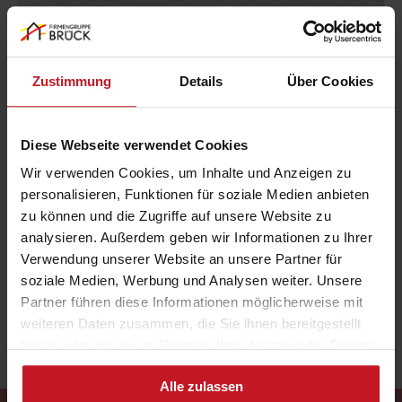
3
Zustimmung
Details
Über Cookies
Standorte
Münster . Essen . Düsseldorf
Diese Webseite verwendet Cookies
18
Wir verwenden Cookies, um Inhalte und Anzeigen zu
personalisieren, Funktionen für soziale Medien anbieten
zu können und die Zugriffe auf unsere Website zu
analysieren. Außerdem geben wir Informationen zu Ihrer
Azubis
Verwendung unserer Website an unsere Partner für
soziale Medien, Werbung und Analysen weiter. Unsere
sind aktuell in der Ausbildung
Partner führen diese Informationen möglicherweise mit
weiteren Daten zusammen, die Sie ihnen bereitgestellt
haben oder die sie im Rahmen Ihrer Nutzung der Dienste
gesammelt haben. Sie können der Verwendung von
Alle zulassen
notwendigen Cookies zustimmen oder Ihre individuelle