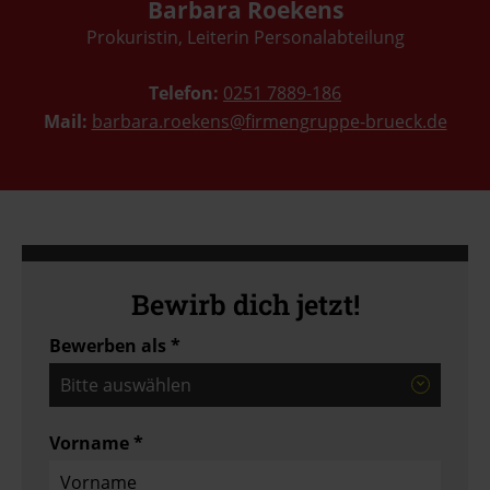
Barbara Roekens
Prokuristin, Leiterin Personalabteilung
Telefon:
0251 7889-186
Mail:
barbara.roekens@firmengruppe-brueck.de
Bewirb dich jetzt!
Bewerben als *
Bitte auswählen
Vorname *