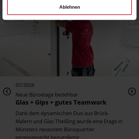
Ablehnen
07/2026
Neue Büroetage beziehbar
Glas + Gips + gutes Teamwork
Dank dem dynamischen Duo aus Brück-
Malern und Glas Theißing wurde eine Etage in
Münsters neuestem Büroquartier
termingerecht bezugsfertig …