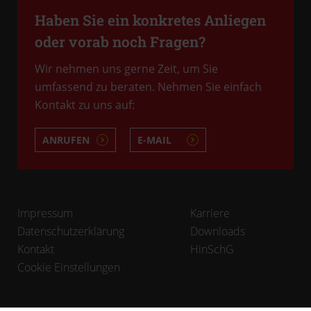
Haben Sie ein konkretes Anliegen
oder vorab noch Fragen?
Wir nehmen uns gerne Zeit, um Sie
umfassend zu beraten. Nehmen Sie einfach
Kontakt zu uns auf:
ANRUFEN
E-MAIL
Impressum
Karriere
Datenschutzerklärung
Downloads
Kontakt
HinSchG
Cookie Einstellungen