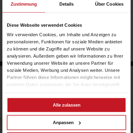
Zustimmung
Details
Über Cookies
Diese Webseite verwendet Cookies
Wir verwenden Cookies, um Inhalte und Anzeigen zu
Glasarbeiten für Unternehmen
personalisieren, Funktionen für soziale Medien anbieten
zu können und die Zugriffe auf unsere Website zu
analysieren. Außerdem geben wir Informationen zu Ihrer
Verwendung unserer Website an unsere Partner für
soziale Medien, Werbung und Analysen weiter. Unsere
Das könnte Sie auch
Partner führen diese Informationen möglicherweise mit
interessieren …
weiteren Daten zusammen, die Sie ihnen bereitgestellt
haben oder die sie im Rahmen Ihrer Nutzung der Dienste
gesammelt haben. Sie können der Verwendung von
ALLE NEWS ANZEIGEN
Alle zulassen
notwendigen Cookies zustimmen oder Ihre individuelle
Auswahl bestätigen.
Anpassen