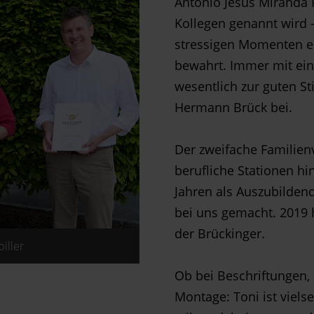
Antonio Jesus Miranda P
Kollegen genannt wird –
stressigen Momenten ei
bewahrt. Immer mit ein
wesentlich zur guten 
Hermann Brück bei.
Der zweifache Familien
berufliche Stationen hi
Jahren als Auszubildend
bei uns gemacht. 2019 
der Brückinger.
iller
Ob bei Beschriftungen, 
Montage: Toni ist viels