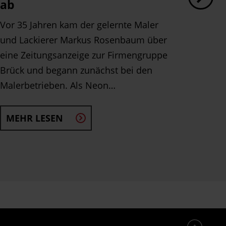
ab
sehr 
Vor 35 Jahren kam der gelernte Maler
Auch 
und Lackierer Markus Rosenbaum über
„ball
eine Zeitungsanzeige zur Firmengruppe
Brück und begann zunächst bei den
Malerbetrieben. Als Neon…
MEHR LESEN
MEH