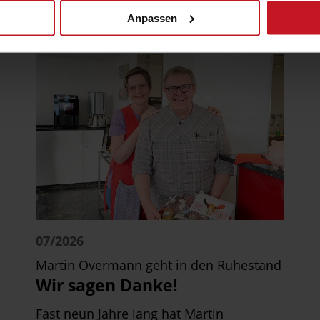
interessieren …
Anpassen
07/2026
Martin Overmann geht in den Ruhestand
Wir sagen Danke!
Fast neun Jahre lang hat Martin