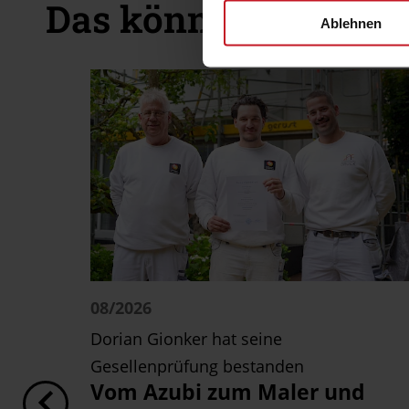
Das könnte Sie auch 
Ablehnen
08/2026
Dorian Gionker hat seine
Gesellenprüfung bestanden
Vom Azubi zum Maler und
: