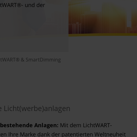
chtWART®- und der
htWART® & SmartDimming
re Licht(werbe)anlagen
ür bestehende Anlagen:
Mit dem LichtWART-
zen Ihre Marke dank der patentierten Weltneuheit