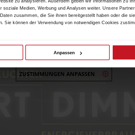
Website zu analysieren. Außerdem geben wir Informationen zu I
r soziale Medien, Werbung und Analysen weiter. Unsere Partner
 Daten zusammen, die Sie ihnen bereitgestellt haben oder die s
. Sie können der Verwendung von notwendigen Cookies zustimme
ktivieren des Videos müssen Sie den Marketing-Cook
Anpassen
zustimmen.
ZUSTIMMUNGEN ANPASSEN