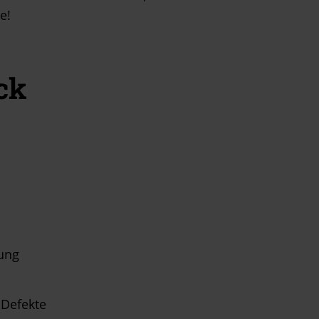
e!
ck
rung
 Defekte