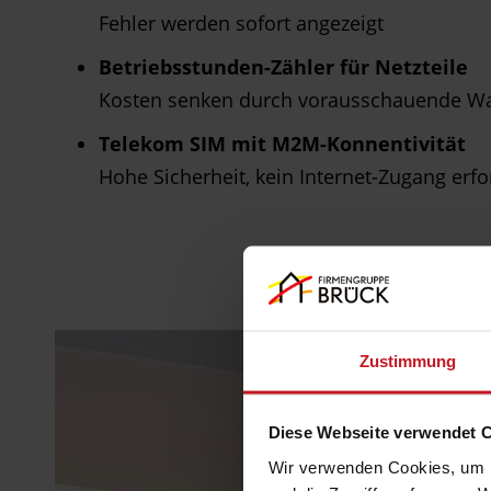
Fehler werden sofort angezeigt
Betriebsstunden-Zähler für Netzteile
Kosten senken durch vorausschauende W
Telekom SIM mit M2M-Konnentivität
Hohe Sicherheit, kein Internet-Zugang erfo
Zustimmung
Diese Webseite verwendet 
Wir verwenden Cookies, um I