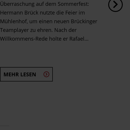
All
Überraschung auf dem Sommerfest:
Hermann Brück nutzte die Feier im
Insge
Mühlenhof, um einen neuen Brückinger
gearbe
Teamplayer zu ehren. Nach der
den M
Willkommens-Rede holte er Rafael…
Vorar
Beton
MEHR LESEN
MEH