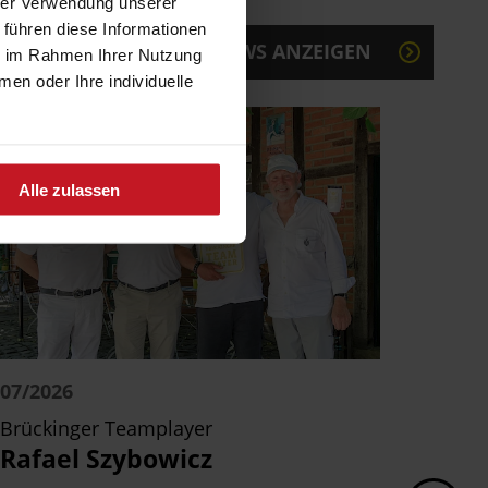
hrer Verwendung unserer
 führen diese Informationen
ALLE NEWS ANZEIGEN
ie im Rahmen Ihrer Nutzung
n oder Ihre individuelle
Alle zulassen
07/2026
04/20
Brückinger Teamplayer
Absch
Rafael Szybowicz
Ruhe