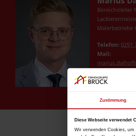
Marius Da
Bereichsleiter
Lackierermeist
Malerbetriebe
Telefon:
0251 
Mail:
marius.dalhof
brueck.de
Zustimmung
Diese Webseite verwendet 
Wir verwenden Cookies, um I