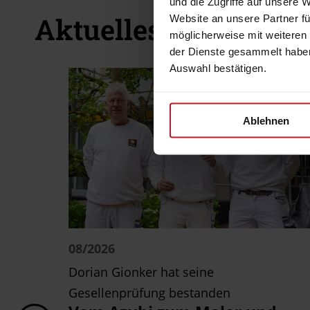
und die Zugriffe auf unsere 
Aktuelles von den M
Website an unsere Partner fü
möglicherweise mit weiteren
der Dienste gesammelt haben
Auswahl bestätigen.
Ablehnen
08/2026
um
Dorian Gionker hat seine
Gesellenprüfung bestanden