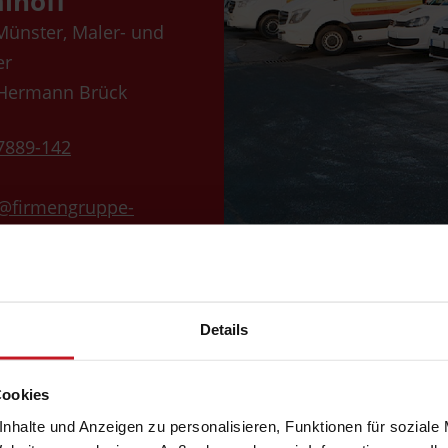
lhoff
 Münster, Maler- und
er
 Hermann Brück
7889-142
f@firmengruppe-
Details
Cookies
nhalte und Anzeigen zu personalisieren, Funktionen für soziale