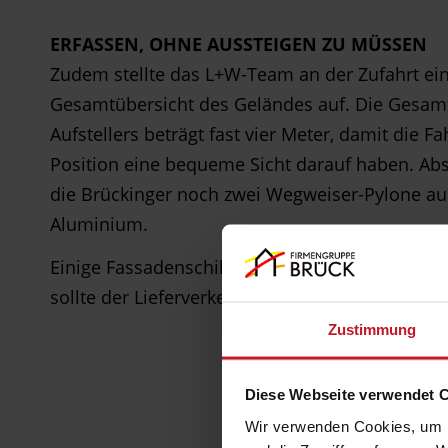
ERFASSEN, OHNE AUSSTEIGEN ZU MÜSSEN
Zudem stellte das L+W-Team an der Zufahrt eine
Gesamtübersicht des Geländes auf. Die Gesam
Aufstellers beträgt fast vier Meter, damit die F
Position eine bequeme Sicht darauf haben. Ab
die Brückinger noch zwei Wegweiser-Pylone au
Aluminium.
Einige Fassadenschilder rundeten das Gesamtp
sollte der Lieferverkehr hier wie am Schnürche
Zustimmung
Diese Webseite verwendet 
Wir verwenden Cookies, um I