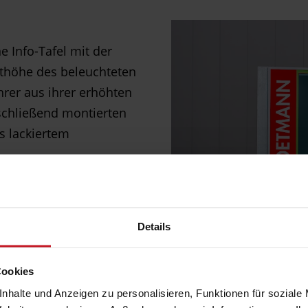
 Info-Tafel mit der
thöhe des beleuchteten
ahrer aus ihrer erhöhten
schließend montierten
s lackiertem
aket ab. Zukünftig
n laufen …
Details
Cookies
nhalte und Anzeigen zu personalisieren, Funktionen für soziale